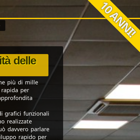
e
ità delle
he più di mille
 rapida per
 approfondita
 grafici funzionali
o realizzate
può davvero parlare
viluppo rapido per