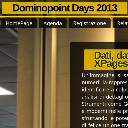
Dominopoint Days 2013
HomePage
Agenda
Registrazione
Rela
Dati, da
XPages
Un'immagine, si sa
numeri: la rapprese
identificare a col
analisi di dettaglio
Strumenti come Goo
e moderni nelle pr
sfruttando le pote
di felice unione t