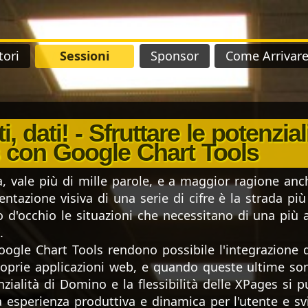
tori
Sessioni
Sponsor
Come Arrivar
ti, dati! - Sfruttare le potenzial
 con Google Chart Tools
, vale più di mille parole, e a maggior ragione anc
ntazione visiva di una serie di cifre è la strada più
po d'occhio le situazioni che necessitano di una più
.
gle Chart Tools rendono possibile l'integrazione di
oprie applicazioni web, e quando queste ultime son
nzialità di Domino e la flessibilità delle XPages si 
ra esperienza produttiva e dinamica per l'utente e s