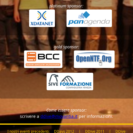
platinum sponsor:
gold sponsor:
Come essere sponsor:
scrivere a
ddive@movantia.it
per informazioni.
I nostri eventi precedenti:
DDays 2012
|
DDive 2011
|
DDive