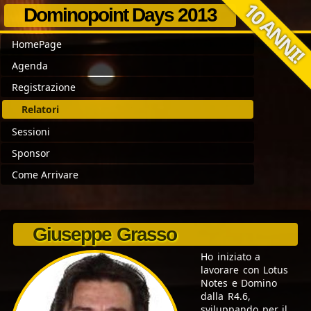
Dominopoint Days 2013
HomePage
Agenda
Registrazione
Relatori
Sessioni
Sponsor
Come Arrivare
Giuseppe Grasso
Ho iniziato a
lavorare con Lotus
Notes e Domino
dalla R4.6,
sviluppando per il