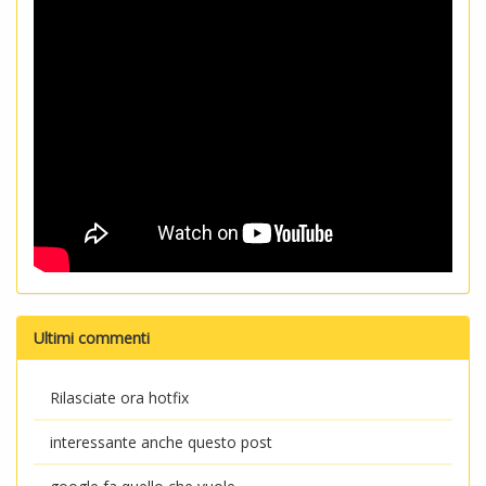
Ultimi commenti
Rilasciate ora hotfix
interessante anche questo post