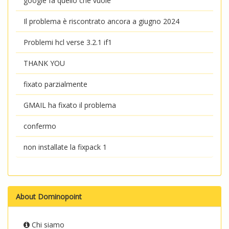
google fa quello che vuole
Il problema è riscontrato ancora a giugno 2024
Problemi hcl verse 3.2.1 if1
THANK YOU
fixato parzialmente
GMAIL ha fixato il problema
confermo
non installate la fixpack 1
About Dominopoint
Chi siamo