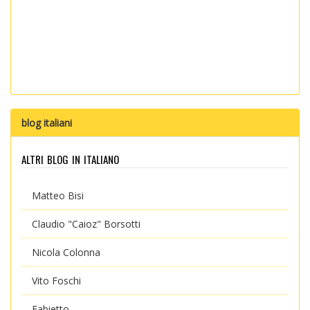
blog italiani
altri blog in italiano
Matteo Bisi
Claudio "Caioz" Borsotti
Nicola Colonna
Vito Foschi
Fabietto