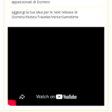
appassionati di Domino
aggiungi la tua idea per le next release di
Domino/Notes/Traveler/Verse/Sametime