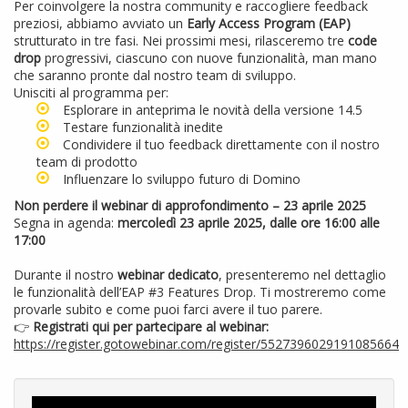
Per coinvolgere la nostra community e raccogliere feedback
preziosi, abbiamo avviato un
Early Access Program (EAP)
strutturato in tre fasi. Nei prossimi mesi, rilasceremo tre
code
drop
progressivi, ciascuno con nuove funzionalità, man mano
che saranno pronte dal nostro team di sviluppo.
Unisciti al programma per:
Esplorare in anteprima le novità della versione 14.5
Testare funzionalità inedite
Condividere il tuo feedback direttamente con il nostro
team di prodotto
Influenzare lo sviluppo futuro di Domino
Non perdere il webinar di approfondimento – 23 aprile 2025
Segna in agenda:
mercoledì 23 aprile 2025, dalle ore 16:00 alle
17:00
Durante il nostro
webinar dedicato
, presenteremo nel dettaglio
le funzionalità dell’EAP #3 Features Drop. Ti mostreremo come
provarle subito e come puoi farci avere il tuo parere.
👉
Registrati qui per partecipare al webinar:
https://register.gotowebinar.com/register/5527396029191085664