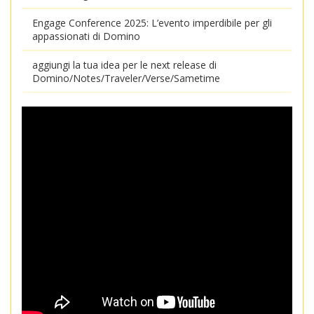
Engage Conference 2025: L’evento imperdibile per gli
appassionati di Domino
aggiungi la tua idea per le next release di
Domino/Notes/Traveler/Verse/Sametime