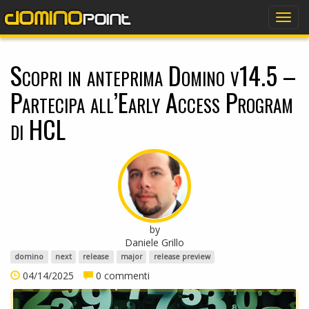
dominopoint
Togg
navig
Scopri in anteprima Domino v14.5 –
Partecipa all’Early Access Program
di HCL
by
Daniele Grillo
domino
next
release
major
release preview
04/14/2025
0 commenti