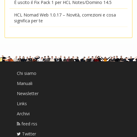
È uscito il Fix Pack 1 per HCL Notes/Domino 14.5
HCL Nomad Web 1.0.17 – Novità, correzioni e cosa
significa per te
Chi siamo
Manuali
Newsletter
Links
Archivi
feed rss
Twitter