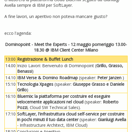
Avella sempre di IBM per SoftLayer.
A fine lavori, un aperitivo non poteva mancare giusto?
ecco l'agenda:
Dominopoint - Meet the Experts - 12 maggio pomeriggio 13.00-
18.30 @ IBM Client Center Milano
13:00
Registrazione & Buffet Lunch
14.00
Inizio Lavori: Benvenuto di Dominopoint (
Grillo, Grasso,
Benassi
)
14.10
IBM Verse & Domino Roadmap
(speaker:
Peter Janzen
)
15:10
Tecnologia Xpages
(speaker:
Giuseppe Grasso e Daniele
Grillo
)
16:10
Bluemix: la piattaforma per costruire ed eseguire
velocemente applicazioni nel cloud
(speaker:
Roberto
Pozzi
, Cloud SW Technical Sales).
17:10
SoftLayer, l'infrastruttura cloud self-service per costruire
in pochi minuti il tuo data center
(speaker:
Gianluigi Avella
- Infrastructure Architect, IBM Cloud)
18:10
Conclusioni e Aperitivo