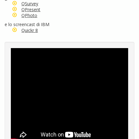
QSurvey
QPresent
QPhoto
e lo screencast di IBM
Quickr 8