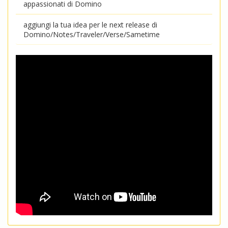
appassionati di Domino
aggiungi la tua idea per le next release di
Domino/Notes/Traveler/Verse/Sametime