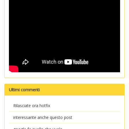
Ultimi commenti
Rilasciate ora hotfix
interessante anche questo post