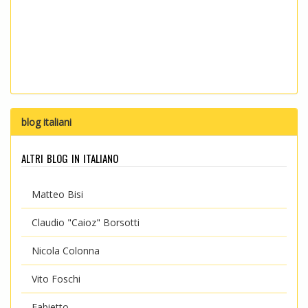
blog italiani
altri blog in italiano
Matteo Bisi
Claudio "Caioz" Borsotti
Nicola Colonna
Vito Foschi
Fabietto