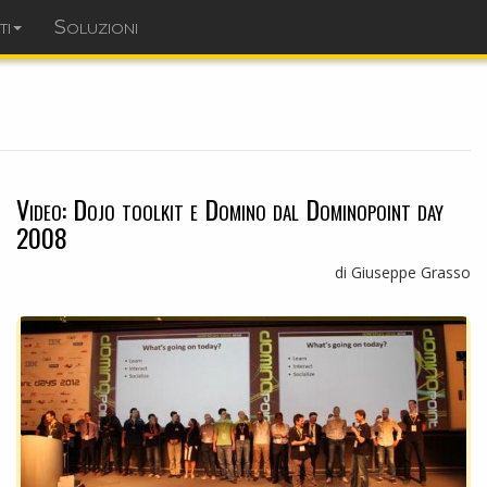
ti
Soluzioni
dominopoint.it
Video: Dojo toolkit e Domino dal Dominopoint day
2008
di Giuseppe Grasso