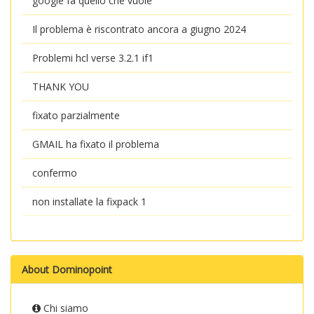
google fa quello che vuole
Il problema è riscontrato ancora a giugno 2024
Problemi hcl verse 3.2.1 if1
THANK YOU
fixato parzialmente
GMAIL ha fixato il problema
confermo
non installate la fixpack 1
About Dominopoint
Chi siamo