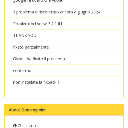
google fa quello che vuole
Il problema è riscontrato ancora a giugno 2024
Problemi hcl verse 3.2.1 if1
THANK YOU
fixato parzialmente
GMAIL ha fixato il problema
confermo
non installate la fixpack 1
About Dominopoint
Chi siamo