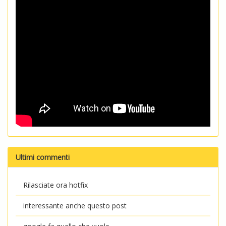
Ultimi commenti
Rilasciate ora hotfix
interessante anche questo post