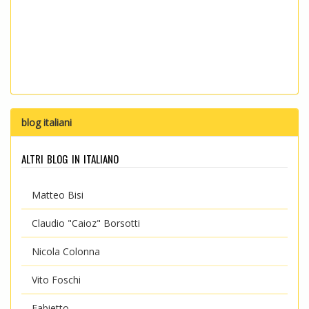
blog italiani
altri blog in italiano
Matteo Bisi
Claudio "Caioz" Borsotti
Nicola Colonna
Vito Foschi
Fabietto