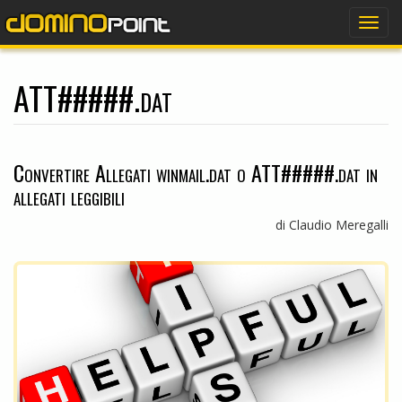
dominopoint
Togg
navig
ATT#####.dat
Convertire Allegati winmail.dat o ATT#####.dat in
allegati leggibili
di Claudio Meregalli