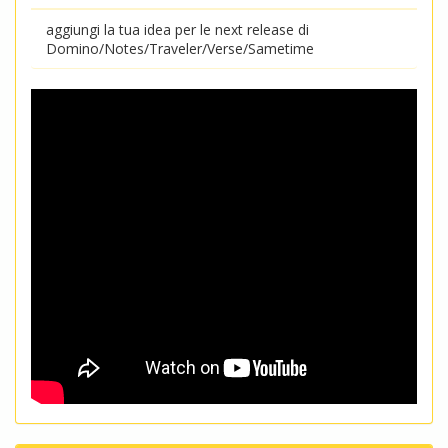
aggiungi la tua idea per le next release di
Domino/Notes/Traveler/Verse/Sametime