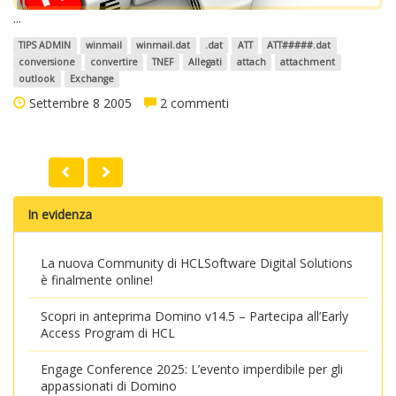
...
TIPS ADMIN
winmail
winmail.dat
.dat
ATT
ATT#####.dat
conversione
convertire
TNEF
Allegati
attach
attachment
outlook
Exchange
Settembre 8 2005
2 commenti
In evidenza
La nuova Community di HCLSoftware Digital Solutions
è finalmente online!
Scopri in anteprima Domino v14.5 – Partecipa all’Early
Access Program di HCL
Engage Conference 2025: L’evento imperdibile per gli
appassionati di Domino