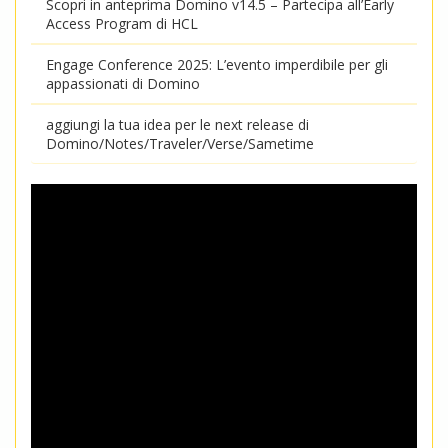
Scopri in anteprima Domino v14.5 – Partecipa all’Early
Access Program di HCL
Engage Conference 2025: L’evento imperdibile per gli
appassionati di Domino
aggiungi la tua idea per le next release di
Domino/Notes/Traveler/Verse/Sametime