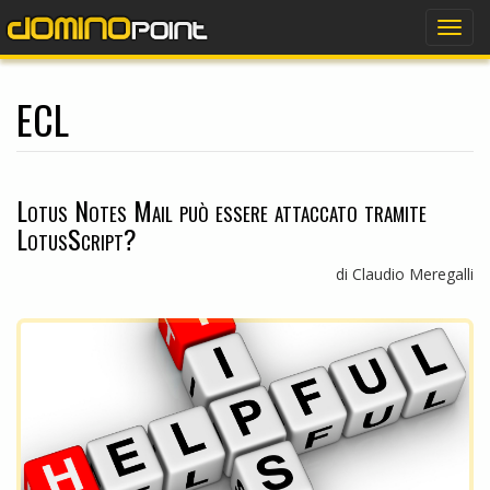
dominopoint
Togg
navig
ECL
Lotus Notes Mail può essere attaccato tramite
LotusScript?
di Claudio Meregalli