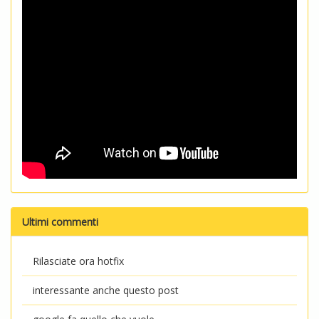
Ultimi commenti
Rilasciate ora hotfix
interessante anche questo post