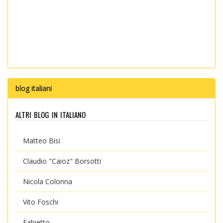
blog italiani
altri blog in italiano
Matteo Bisi
Claudio "Caioz" Borsotti
Nicola Colonna
Vito Foschi
Fabietto