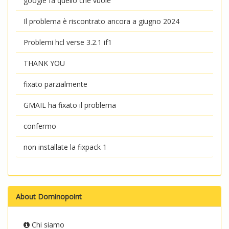
google fa quello che vuole
Il problema è riscontrato ancora a giugno 2024
Problemi hcl verse 3.2.1 if1
THANK YOU
fixato parzialmente
GMAIL ha fixato il problema
confermo
non installate la fixpack 1
About Dominopoint
Chi siamo