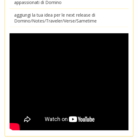
appassionati di Domino
aggiungi la tua idea per le next release di
Domino/Notes/Traveler/Verse/Sametime