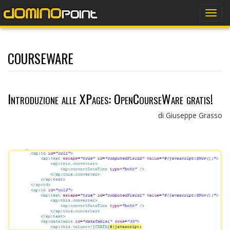
dominopoint
Togg
navig
courseware
Introduzione alle XPages: OpenCourseWare gratis!
di Giuseppe Grasso