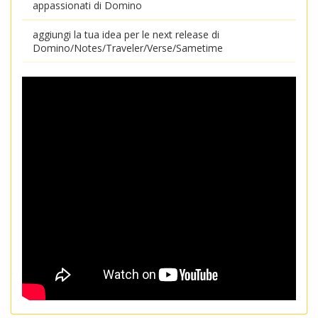
appassionati di Domino
aggiungi la tua idea per le next release di
Domino/Notes/Traveler/Verse/Sametime