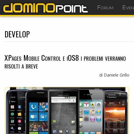
Forum
Even
develop
XPages Mobile Control e iOS8 i problemi verranno
risolti a breve
di Daniele Grillo