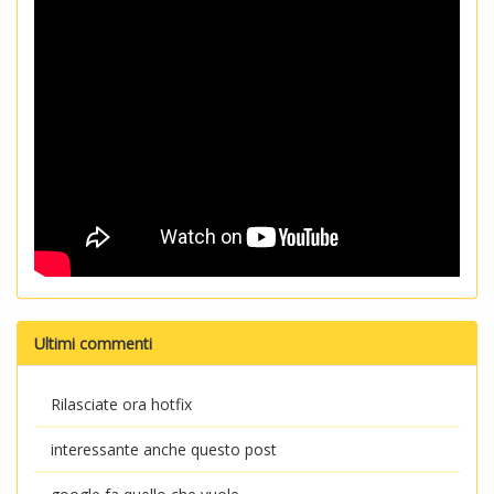
Ultimi commenti
Rilasciate ora hotfix
interessante anche questo post