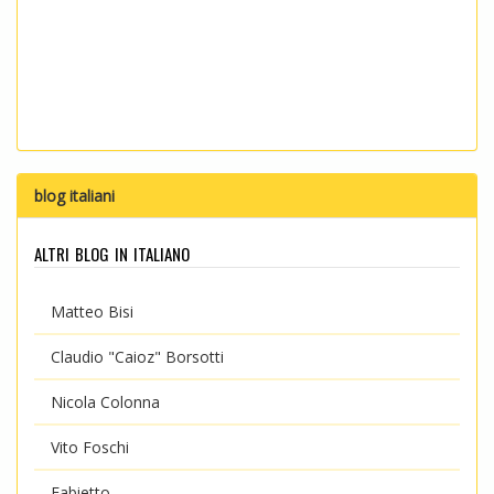
blog italiani
altri blog in italiano
Matteo Bisi
Claudio "Caioz" Borsotti
Nicola Colonna
Vito Foschi
Fabietto