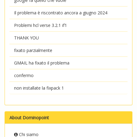
google fa quello che vuole
Il problema è riscontrato ancora a giugno 2024
Problemi hcl verse 3.2.1 if1
THANK YOU
fixato parzialmente
GMAIL ha fixato il problema
confermo
non installate la fixpack 1
About Dominopoint
Chi siamo