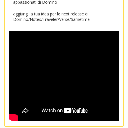
appassionati di Domino
aggiungi la tua idea per le next release di
Domino/Notes/Traveler/Verse/Sametime