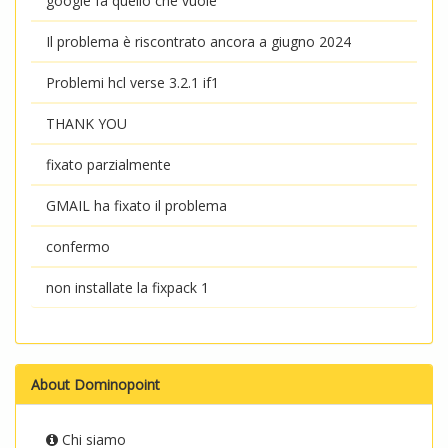
google fa quello che vuole
Il problema è riscontrato ancora a giugno 2024
Problemi hcl verse 3.2.1 if1
THANK YOU
fixato parzialmente
GMAIL ha fixato il problema
confermo
non installate la fixpack 1
About Dominopoint
Chi siamo