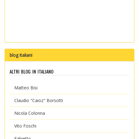
blog italiani
altri blog in italiano
Matteo Bisi
Claudio "Caioz" Borsotti
Nicola Colonna
Vito Foschi
Fabietto