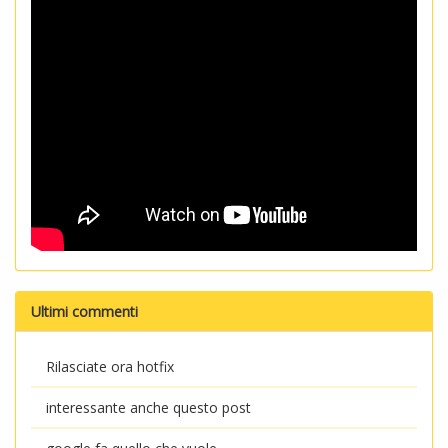
Ultimi commenti
Rilasciate ora hotfix
interessante anche questo post