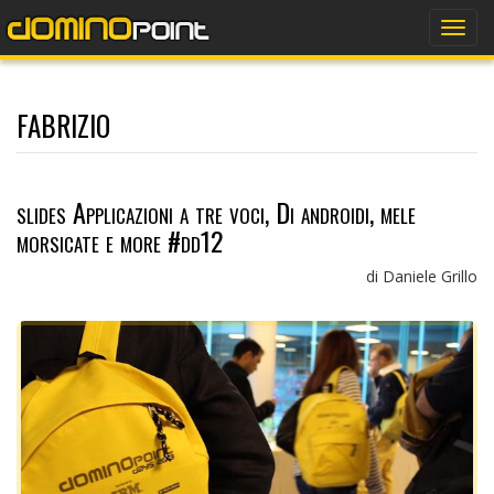
dominopoint
Togg
navig
fabrizio
slides Applicazioni a tre voci, Di androidi, mele
morsicate e more #dd12
di Daniele Grillo