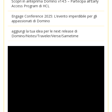
Scopri in anteprima Domino v14.5 – Partecipa all’Early
Access Program di HCL
Engage Conference 2025: L’evento imperdibile per gli
appassionati di Domino
aggiungi la tua idea per le next release di
Domino/Notes/Traveler/Verse/Sametime