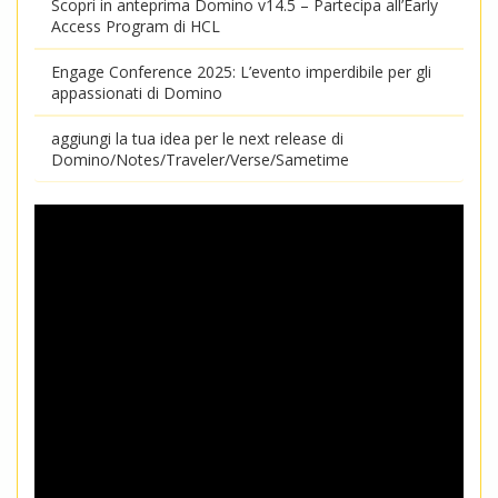
Scopri in anteprima Domino v14.5 – Partecipa all’Early
Access Program di HCL
Engage Conference 2025: L’evento imperdibile per gli
appassionati di Domino
aggiungi la tua idea per le next release di
Domino/Notes/Traveler/Verse/Sametime