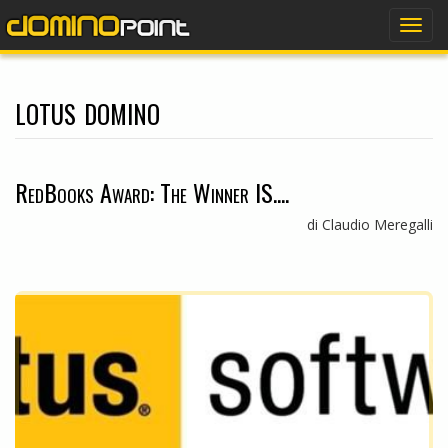
dominopoint
Togg
navig
lotus domino
RedBooks Award: The Winner IS....
di Claudio Meregalli