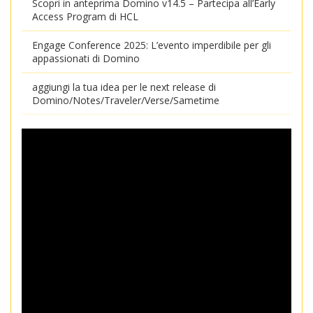
Scopri in anteprima Domino v14.5 – Partecipa all’Early
Access Program di HCL
Engage Conference 2025: L’evento imperdibile per gli
appassionati di Domino
aggiungi la tua idea per le next release di
Domino/Notes/Traveler/Verse/Sametime