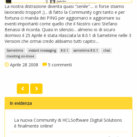
La nostra distrazione diventa quasi "senile".... o forse stiamo
lavorando troppo!! ;)... di fatto la Community ogni tanto e per
fortuna ci manda dei PING per aggiornarci e aggiornare su
eventi importanti come quello che il Nostro caro Stefano
Benassi di ricorda. Quasi in silenzio... almeno io di sicuro
dormivo il 25 Aprile è stata rilasciata la 8.0.1 di Sametime nelle 3
Versioni che ormai credo abbiamo tutti capito:...
Sametime
instant messaging
8.0.1
sametime 8.0.1
chat
meeting on-linee
Aprile 28 2008
5 commenti
In evidenza
La nuova Community di HCLSoftware Digital Solutions
è finalmente online!