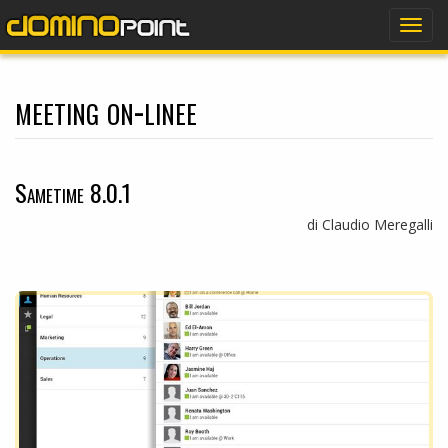
dominopoint
Togg
navig
meeting on-linee
Sametime 8.0.1
di Claudio Meregalli