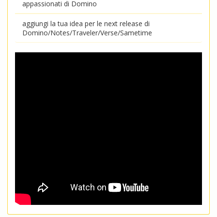
appassionati di Domino
aggiungi la tua idea per le next release di
Domino/Notes/Traveler/Verse/Sametime