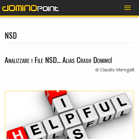
dominopoint
Togg
navig
nsd
Analizzare i File NSD... Alias Crash Domino!
di Claudio Meregalli