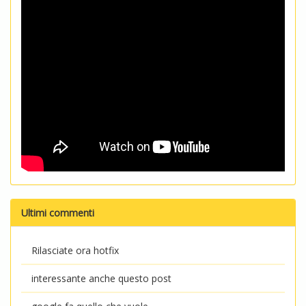
Ultimi commenti
Rilasciate ora hotfix
interessante anche questo post