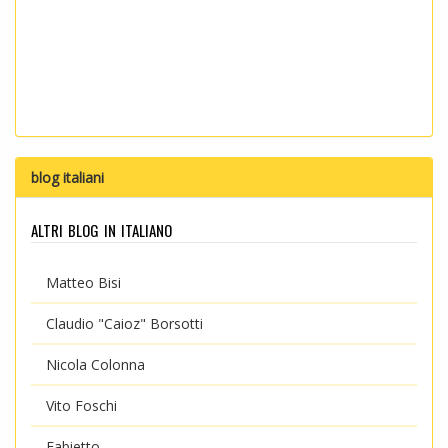
blog italiani
altri blog in italiano
Matteo Bisi
Claudio "Caioz" Borsotti
Nicola Colonna
Vito Foschi
Fabietto