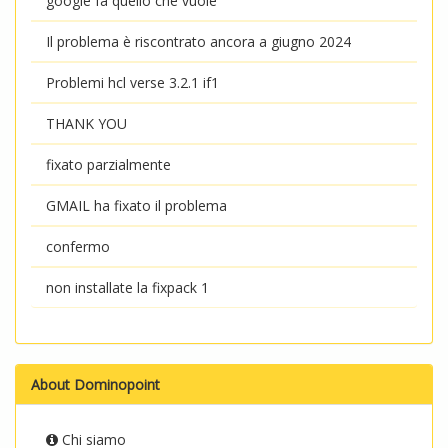
google fa quello che vuole
Il problema è riscontrato ancora a giugno 2024
Problemi hcl verse 3.2.1 if1
THANK YOU
fixato parzialmente
GMAIL ha fixato il problema
confermo
non installate la fixpack 1
About Dominopoint
Chi siamo