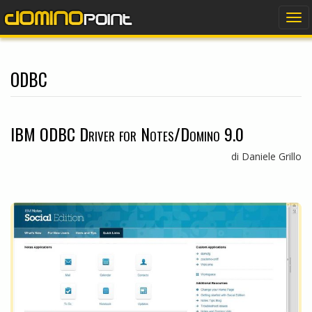
dominopoint
Tog
nav
odbc
IBM ODBC Driver for Notes/Domino 9.0
di Daniele Grillo