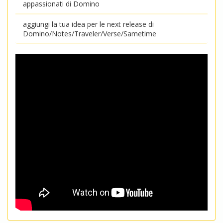
appassionati di Domino
aggiungi la tua idea per le next release di
Domino/Notes/Traveler/Verse/Sametime