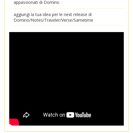
appassionati di Domino
aggiungi la tua idea per le next release di
Domino/Notes/Traveler/Verse/Sametime