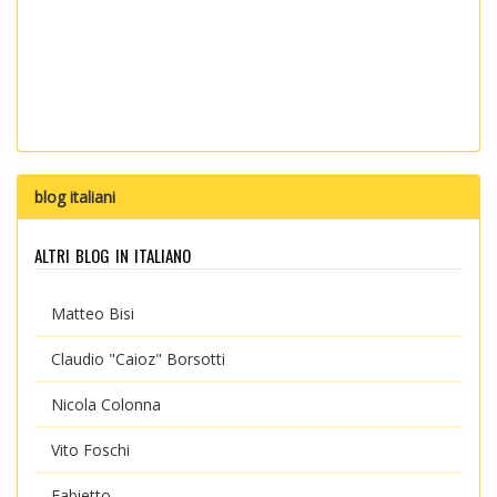
blog italiani
altri blog in italiano
Matteo Bisi
Claudio "Caioz" Borsotti
Nicola Colonna
Vito Foschi
Fabietto