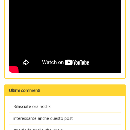
Ultimi commenti
Rilasciate ora hotfix
interessante anche questo post