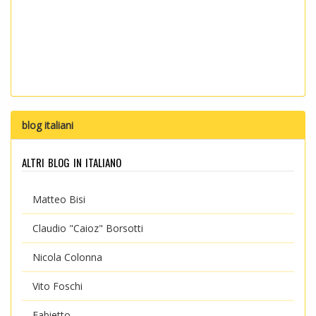
blog italiani
altri blog in italiano
Matteo Bisi
Claudio "Caioz" Borsotti
Nicola Colonna
Vito Foschi
Fabietto