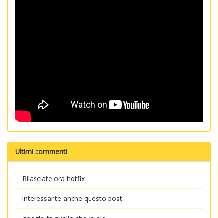
Ultimi commenti
Rilasciate ora hotfix
interessante anche questo post