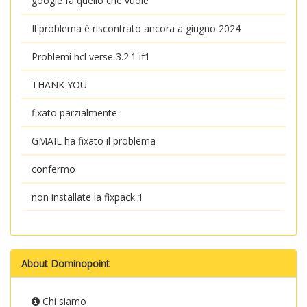
google fa quello che vuole
Il problema è riscontrato ancora a giugno 2024
Problemi hcl verse 3.2.1 if1
THANK YOU
fixato parzialmente
GMAIL ha fixato il problema
confermo
non installate la fixpack 1
About Dominopoint
Chi siamo