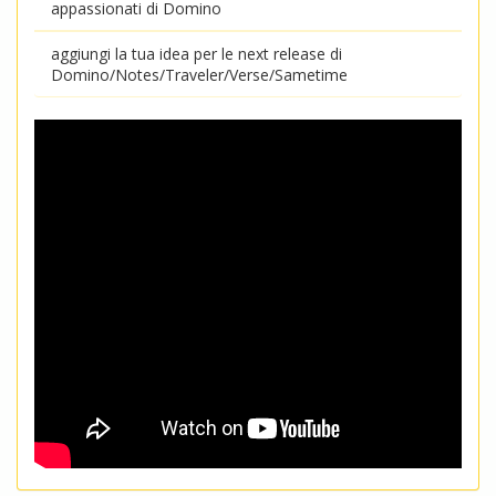
appassionati di Domino
aggiungi la tua idea per le next release di
Domino/Notes/Traveler/Verse/Sametime