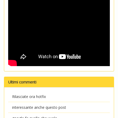
Ultimi commenti
Rilasciate ora hotfix
interessante anche questo post