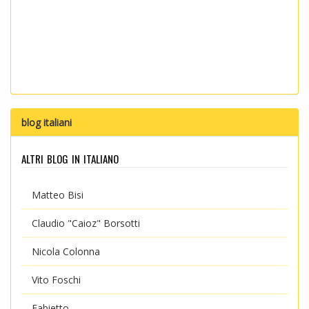
blog italiani
altri blog in italiano
Matteo Bisi
Claudio "Caioz" Borsotti
Nicola Colonna
Vito Foschi
Fabietto