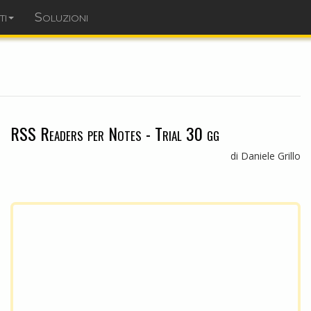
ti
Soluzioni
dominopoint.it
RSS Readers per Notes - Trial 30 gg
di Daniele Grillo