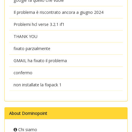
google fa quello che vuole
Il problema è riscontrato ancora a giugno 2024
Problemi hcl verse 3.2.1 if1
THANK YOU
fixato parzialmente
GMAIL ha fixato il problema
confermo
non installate la fixpack 1
About Dominopoint
Chi siamo