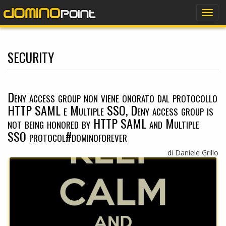
dominopoint
Togg
navig
security
Deny access group non viene onorato dal protocollo
HTTP SAML e Multiple SSO, Deny access group is
not being honored by HTTP SAML and Multiple
SSO protocol#dominoforever
di Daniele Grillo