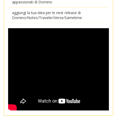
appassionati di Domino
aggiungi la tua idea per le next release di
Domino/Notes/Traveler/Verse/Sametime