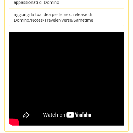
appassionati di Domino
aggiungi la tua idea per le next release di
Domino/Notes/Traveler/Verse/Sametime