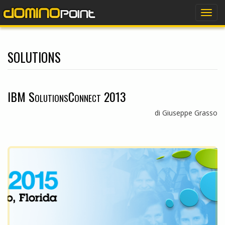
dominopoint
Togg
navig
solutions
IBM SolutionsConnect 2013
di Giuseppe Grasso