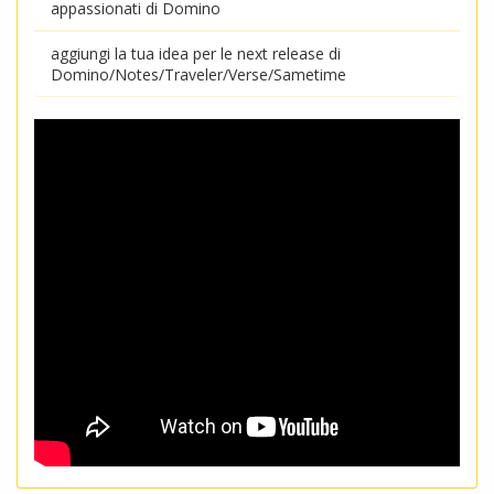
appassionati di Domino
aggiungi la tua idea per le next release di
Domino/Notes/Traveler/Verse/Sametime