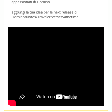
appassionati di Domino
aggiungi la tua idea per le next release di
Domino/Notes/Traveler/Verse/Sametime