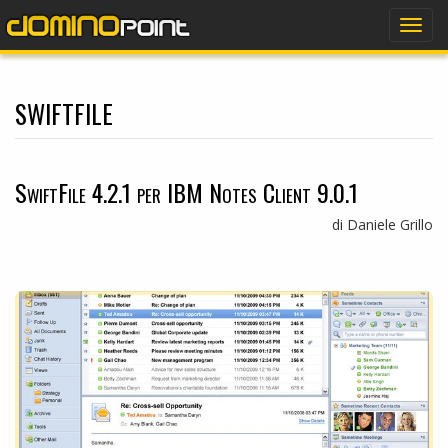
dominopoint
Togg
navig
swiftfile
SwiftFile 4.2.1 per IBM Notes Client 9.0.1
di Daniele Grillo