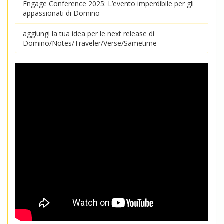
Engage Conference 2025: L’evento imperdibile per gli
appassionati di Domino
aggiungi la tua idea per le next release di
Domino/Notes/Traveler/Verse/Sametime