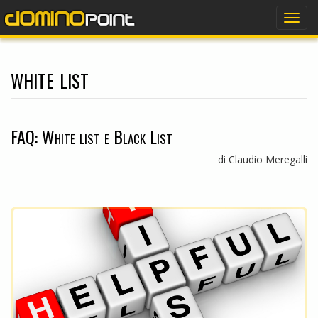
dominopoint
Togg
navig
white list
FAQ: White list e Black List
di Claudio Meregalli