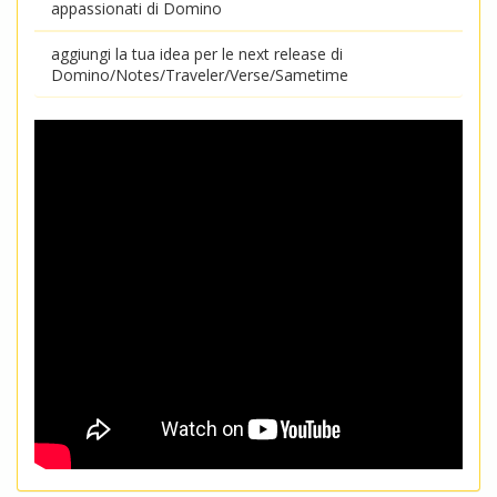
appassionati di Domino
aggiungi la tua idea per le next release di
Domino/Notes/Traveler/Verse/Sametime