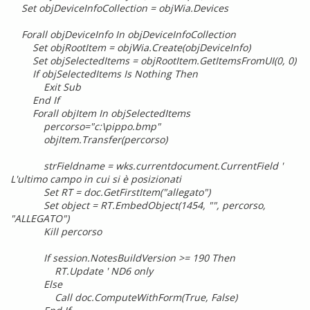
Set objDeviceInfoCollection = objWia.Devices
Forall objDeviceInfo In objDeviceInfoCollection
Set objRootItem = objWia.Create(objDeviceInfo)
Set objSelectedItems = objRootItem.GetItemsFromUI(0, 0)
If objSelectedItems Is Nothing Then
Exit Sub
End If
Forall objItem In objSelectedItems
percorso="c:\pippo.bmp"
objItem.Transfer(percorso)
strFieldname = wks.currentdocument.CurrentField '
L'ultimo campo in cui si è posizionati
Set RT = doc.GetFirstItem("allegato")
Set object = RT.EmbedObject(1454, "", percorso,
"ALLEGATO")
Kill percorso
If session.NotesBuildVersion >= 190 Then
RT.Update ' ND6 only
Else
Call doc.ComputeWithForm(True, False)