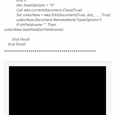
End If
doc.SaveOptions = "0"
Call wks.currentdocument.Close(True)
Set uidocNew = wks.EditDocument(True, doc, , , , True)
uidocNew.Document.RemoveItem("SaveOptions")
If strFieldname "" Then
uidocNew.GotoField(strFieldname)
End Forall
End Forall
*********************************************