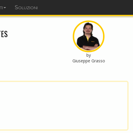
ti
Soluzioni
dominopoint.it
tes
by
Giuseppe Grasso