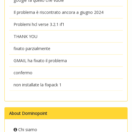
google fa quello che vuole
Il problema è riscontrato ancora a giugno 2024
Problemi hcl verse 3.2.1 if1
THANK YOU
fixato parzialmente
GMAIL ha fixato il problema
confermo
non installate la fixpack 1
About Dominopoint
Chi siamo