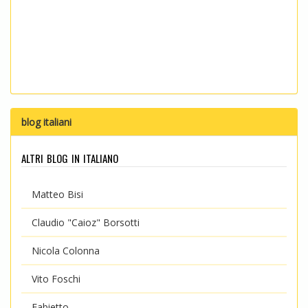
blog italiani
altri blog in italiano
Matteo Bisi
Claudio "Caioz" Borsotti
Nicola Colonna
Vito Foschi
Fabietto