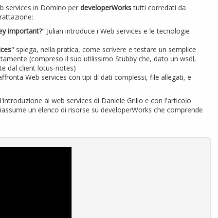
Web services in Domino per
developerWorks
tutti corredati da
rattazione:
ey important?
" Julian introduce i Web services e le tecnologie
ices
" spiega, nella pratica, come scrivere e testare un semplice
uitamente (compreso il suo utilissimo
Stubby
che, dato un wsdl,
e dal client lotus-notes)
affronta Web services con tipi di dati complessi, file allegati, e
'introduzione ai web services di
Daniele Grillo
e con l'articolo
 riassume un
elenco di risorse su developerWorks
che comprende