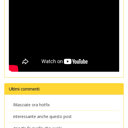
Ultimi commenti
Rilasciate ora hotfix
interessante anche questo post