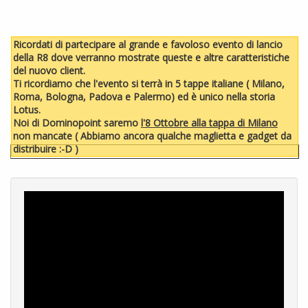
Ricordati di partecipare al grande e favoloso evento di lancio
della R8 dove verranno mostrate queste e altre caratteristiche
del nuovo client.
Ti ricordiamo che l'evento si terrà in 5 tappe italiane ( Milano,
Roma, Bologna, Padova e Palermo) ed è unico nella storia
Lotus.
Noi di Dominopoint saremo
l'8 Ottobre alla tappa di Milano
non mancate ( Abbiamo ancora qualche maglietta e gadget da
distribuire :-D )