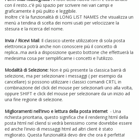
con il resto..c'è più spazio per scrivere nei vari campi e
graficamente è più pulito e leggibile.
Inoltre c'è la funzionalità di LONG LIST NAMES che visualizza un
menù a tendina di scelta dei nomi usati per velocizzare la
stesura e la ricerca del nome.
Invia / Ricevi Mail
: Il classico utente utilizzatore di sola posta
elettronica potrà anche non conoscere più il concetto di
replica...ma avrà a disposizione questo bottone che effettuerà la
medesima cosa per semplificarne i concetti e l'utilizzo.
Modalità di Selezione:
Non è più presente la classica barrà di
selezione, ma per selezionare i messaggi ( per esempio da
cancellare) si possono utilizzare i classici comandi CRTL in
combinazione del click del mouse per selezionarli uno alla volta,
oppure SHIFT e click del mouse per selezionare da un inizio ad
una fine regione di selezione.
Miglioramenti nell'invo e lettura della posta internet
- Una
richiesta prioritaria, questo significa che il rendering html della
posta html nel cliend si vedrà benissimo come dovrebbe essere
ed anche l'invio di messaggi html ad altri client è stato
migliorato. Questa funzionalità devo dire che ora è perfetta!