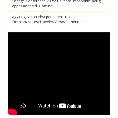
Engage Conference 2025: L’evento imperdibile per gli
appassionati di Domino
aggiungi la tua idea per le next release di
Domino/Notes/Traveler/Verse/Sametime