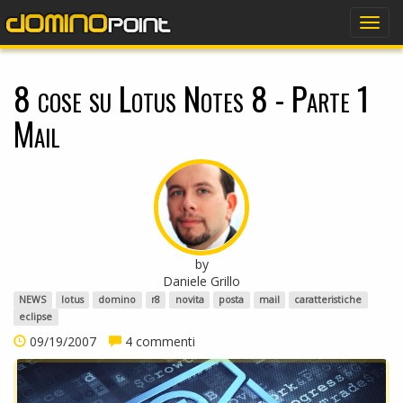
dominopoint
Togg
navig
8 cose su Lotus Notes 8 - Parte 1
Mail
by
Daniele Grillo
NEWS
lotus
domino
r8
novita
posta
mail
caratteristiche
eclipse
09/19/2007
4 commenti