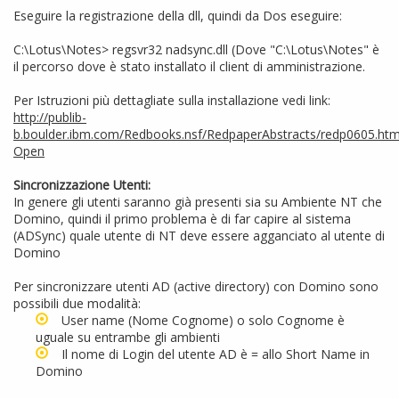
Eseguire la registrazione della dll, quindi da Dos eseguire:
C:\Lotus\Notes> regsvr32 nadsync.dll (Dove "C:\Lotus\Notes" è
il percorso dove è stato installato il client di amministrazione.
Per Istruzioni più dettagliate sulla installazione vedi link:
http://publib-
b.boulder.ibm.com/Redbooks.nsf/RedpaperAbstracts/redp0605.htm
Open
Sincronizzazione Utenti:
In genere gli utenti saranno già presenti sia su Ambiente NT che
Domino, quindi il primo problema è di far capire al sistema
(ADSync) quale utente di NT deve essere agganciato al utente di
Domino
Per sincronizzare utenti AD (active directory) con Domino sono
possibili due modalità:
User name (Nome Cognome) o solo Cognome è
uguale su entrambe gli ambienti
Il nome di Login del utente AD è = allo Short Name in
Domino