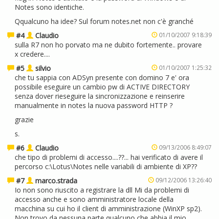
Notes sono identiche.
Qqualcuno ha idee? Sul forum notes.net non c'è granché
#4
Claudio
01/10/2007 9:18:39
sulla R7 non ho porvato ma ne dubito fortemente.. provare
x credere....
#5
silvio
01/10/2007 1:25:32
che tu sappia con ADSyn presente con domino 7 e' ora
possibile eseguire un cambio pw di ACTIVE DIRECTORY
senza dover rieseguire la sincronizzazione e reinserire
manualmente in notes la nuova password HTTP ?
grazie
s.
#6
Claudio
09/13/2006 8:49:07
che tipo di problemi di accesso....??... hai verificato di avere il
percorso c:\Lotus\Notes nelle variabili di ambiente di XP??
#7
marco.strada
09/12/2006 13:26:40
Io non sono riuscito a registrare la dll Mi da problemi di
accesso anche e sono amministratore locale della
macchina su cui ho il client di amministrazione (WinXP sp2).
Non trovo da nessuna parte qualcuno che abbia il mio