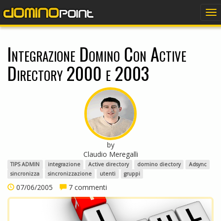
dominopoint
To
na
Integrazione Domino Con Active
Directory 2000 e 2003
by
Claudio Meregalli
TIPS ADMIN
integrazione
Active directory
domino diectory
Adsync
sincronizza
sincronizzazione
utenti
gruppi
07/06/2005
7 commenti