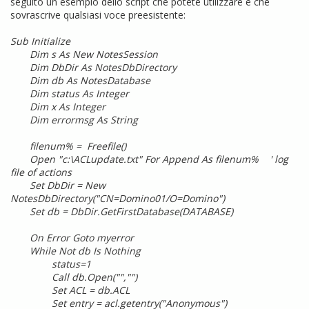
seguito un esempio dello script che potete utilizzare e che
sovrascrive qualsiasi voce preesistente:
Sub Initialize
Dim s As New NotesSession
Dim DbDir As NotesDbDirectory
Dim db As NotesDatabase
Dim status As Integer
Dim x As Integer
Dim errormsg As String
filenum% = Freefile()
Open "c:\ACLupdate.txt" For Append As filenum% ' log
file of actions
Set DbDir = New
NotesDbDirectory("CN=Domino01/O=Domino")
Set db = DbDir.GetFirstDatabase(DATABASE)
On Error Goto myerror
While Not db Is Nothing
status=1
Call db.Open("","")
Set ACL = db.ACL
Set entry = acl.getentry("Anonymous")