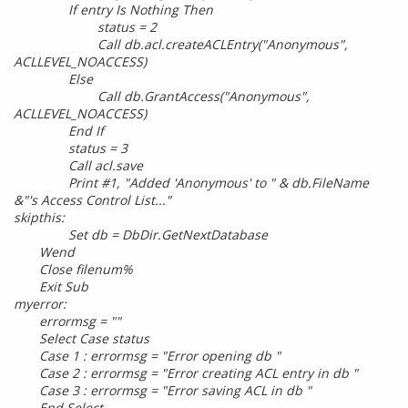
If entry Is Nothing Then
status = 2
Call db.acl.createACLEntry("Anonymous",
ACLLEVEL_NOACCESS)
Else
Call db.GrantAccess("Anonymous",
ACLLEVEL_NOACCESS)
End If
status = 3
Call acl.save
Print #1, "Added 'Anonymous' to " & db.FileName
&"'s Access Control List..."
skipthis:
Set db = DbDir.GetNextDatabase
Wend
Close filenum%
Exit Sub
myerror:
errormsg = ""
Select Case status
Case 1 : errormsg = "Error opening db "
Case 2 : errormsg = "Error creating ACL entry in db "
Case 3 : errormsg = "Error saving ACL in db "
End Select