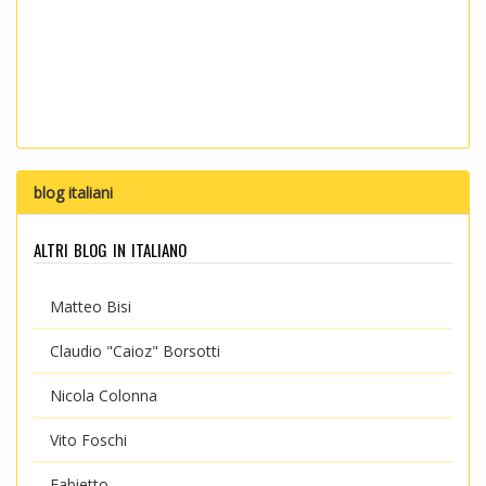
blog italiani
altri blog in italiano
Matteo Bisi
Claudio "Caioz" Borsotti
Nicola Colonna
Vito Foschi
Fabietto