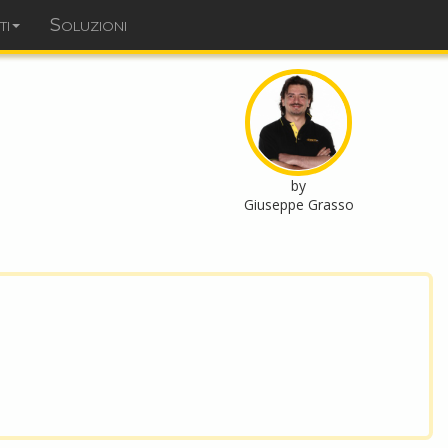
ti
Soluzioni
dominopoint.it
by
Giuseppe Grasso