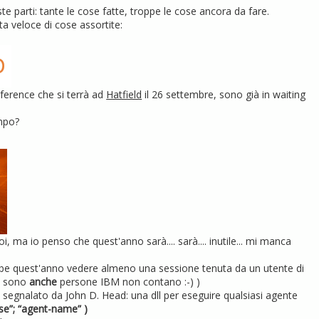
 parti: tante le cose fatte, troppe le cose ancora da fare.
ta veloce di cose assortite:
nference che si terrà ad
Hatfield
il 26 settembre, sono già in waiting
empo?
i, ma io penso che quest'anno sarà.... sarà.... inutile... mi manca
be quest'anno vedere almeno una sessione tenuta da un utente di
he sono
anche
persone IBM non contano :-) )
segnalato da John D. Head: una dll per eseguire qualsiasi agente
e”; “agent-name” )