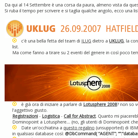
Da qui al 14 Settembre è una corsa da paura, almeno vista da queste
Si ruba il tempo per scrivere e si taglia qualche angolo, ecco una lis
c'è una bella fetta del team di
ILUG
dietro a
UKLUG
, la co
list.
Ma come fanno a tirare su 2 eventi del genere in così poco t
è già ora di iniziare a parlare di
Lotusphere 2008
? non so vo
l'aggettivo giusto.
Registrazioni
-
Logistica
-
Call for Abstract
. Quanto mi piacereb
Dominopoint a Lotusphere.... (no, gli utenti di Dominopoint c
Date un'occhiatina a
questo regalino
(unsupported) di IBM 
in qualsiasi database così:
@DbCommand( “AGENT”; “”:”databas