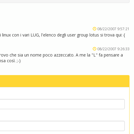
08/22/2007 9:57:21
inux con i vari LUG, l'elenco degli user group lotus si trova qui: {
08/22/2007 9:26:33
trovo che sia un nome poco azzeccato. A me la "L" fa pensare a
sa così. ;-)