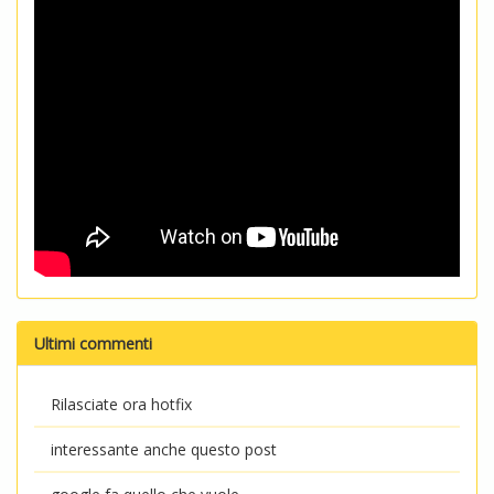
Ultimi commenti
Rilasciate ora hotfix
interessante anche questo post