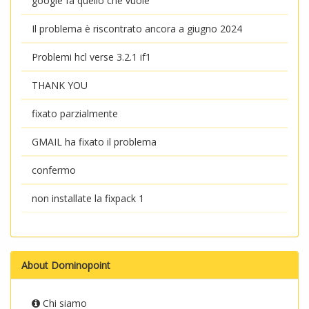
google fa quello che vuole
Il problema è riscontrato ancora a giugno 2024
Problemi hcl verse 3.2.1 if1
THANK YOU
fixato parzialmente
GMAIL ha fixato il problema
confermo
non installate la fixpack 1
About Dominopoint
Chi siamo