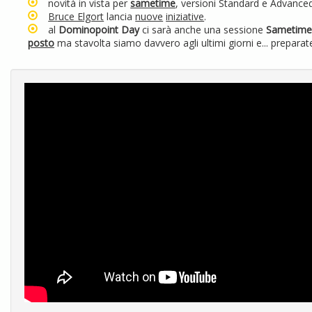
novità in vista per
sametime
, versioni Standard e Advanced.
Bruce Elgort
lancia
nuove
iniziative
.
al
Dominopoint Day
ci sarà anche una sessione
Sametim
posto
ma stavolta siamo davvero agli ultimi giorni e... preparate