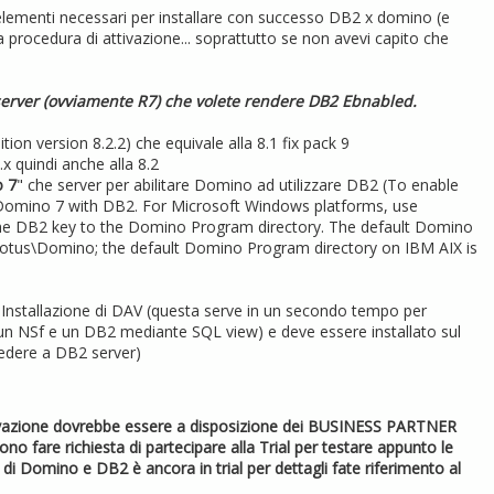
i elementi necessari per installare con successo DB2 x domino (e
la procedura di attivazione... soprattutto se non avevi capito che
 server (ovviamente R7) che volete rendere DB2 Ebnabled.
ion version 8.2.2) che equivale alla 8.1 fix pack 9
.x quindi anche alla 8.2
o 7
" che server per abilitare Domino ad utilizzare DB2 (To enable
Domino 7 with DB2. For Microsoft Windows platforms, use
the DB2 key to the Domino Program directory. The default Domino
Lotus\Domino; the default Domino Program directory on IBM AIX is
 Installazione di DAV (questa serve in un secondo tempo per
ra un NSf e un DB2 mediante SQL view) e deve essere installato sul
edere a DB2 server)
 attivazione dovrebbe essere a disposizione dei BUSINESS PARTNER
vono fare richiesta di partecipare alla Trial per testare appunto le
di Domino e DB2 è ancora in trial per dettagli fate riferimento al