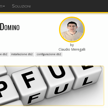
ti
Soluzioni
dominopoint.it
 Domino
by
Claudio Meregalli
e db2
installazione db2
configurazione db2