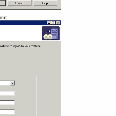
dmin)