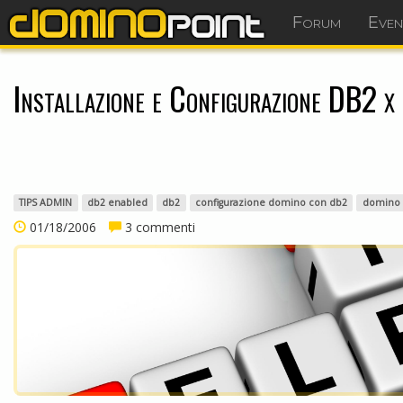
Forum
Even
Installazione e Configurazione DB2 x
TIPS ADMIN
db2 enabled
db2
configurazione domino con db2
domino 
01/18/2006
3 commenti