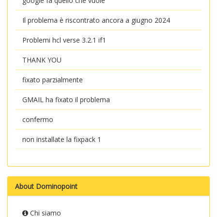
google fa quello che vuole
Il problema è riscontrato ancora a giugno 2024
Problemi hcl verse 3.2.1 if1
THANK YOU
fixato parzialmente
GMAIL ha fixato il problema
confermo
non installate la fixpack 1
About Dominopoint
Chi siamo