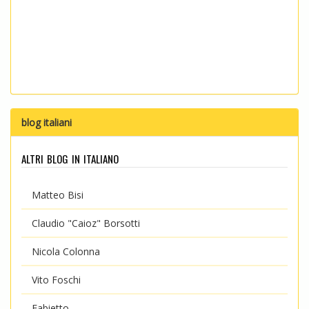
blog italiani
altri blog in italiano
Matteo Bisi
Claudio "Caioz" Borsotti
Nicola Colonna
Vito Foschi
Fabietto