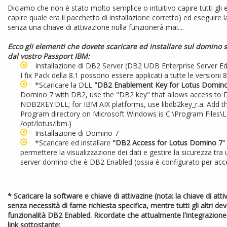
Diciamo che non è stato molto semplice o intuitivo capire tutti gl
capire quale era il pacchetto di installazione corretto) ed eseguire 
senza una chiave di attivazione nulla funzionerà mai....
Ecco gli elementi che dovete scaricare ed installare sul domino
dal vostro Passport IBM:
Installazione di DB2 Server (DB2 UDB Enterprise Server Edit
I fix Pack della 8.1 possono essere applicati a tutte le versioni 8
*Scaricare la DLL
"DB2 Enablement Key for Lotus Domin
Domino 7 with DB2, use the "DB2 key" that allows access to 
NDB2KEY.DLL; for IBM AIX platforms, use libdb2key_r.a. Add 
Program directory on Microsoft Windows is C:\Program Files\
/opt/lotus/ibm.)
Installazione di Domino 7
*Scaricare ed installare
"DB2 Access for Lotus Domino 7
"
permettere la visualizzazione dei dati e gestire la sicurezza t
server domino che è DB2 Enabled (ossia è configurato per acc
* Scaricare la software e chiave di attivazine (nota: la chiave di
senza necessità di farne richiesta specifica, mentre tutti gli altri de
funzionalità DB2 Enabled. Ricordate che attualmente l'integrazione 
link sottostante: