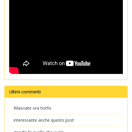
Ultimi commenti
Rilasciate ora hotfix
interessante anche questo post