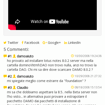
Twitter
Facebook
Google+
LinkedIn
5 Commenti:
#1
damoaiuto
10/30/2008 19:24:38
ho provato ad installare lotus notes 8.0.2 server ma nella
cartella domino\html\DAO non trovo nulla, anzi no trovo la
cartella DAO. Chi mi sa dire dove scaricare DAMO 8.0.2 ?
#2
damoaiuto
10/29/2008 21:27:32
mi spiegate meglio come estrarre da "foundation" ?
#3
Claudio
08/18/2008 15:13:54
mi sa che dobbiamo aspettare la 8.5.. nella Beta server non
l'ho visto... in alternativa puoi provare a estrapolare il
pacchetto DAMO dai pacchetti di installazione di