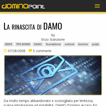
dominopoint
Togg
navig
La rinascita di DAMO
by
Enzo Stanzione
NEWS
TIPS ADMIN
DAMO
foundations
outlook
domino
posta
07/28/2008
5 commenti
Da molto tempo abbandonato e sconsigliato per lentezza,
scarsa integrazione ed instabilità, DAMO (Domino Access for