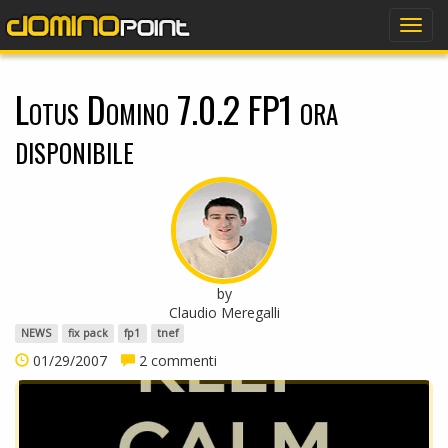
dominopoint
Togg
navig
Lotus Domino 7.0.2 FP1 ora
disponibile
by
Claudio Meregalli
NEWS
fix pack
fp1
tnef
01/29/2007
2 commenti