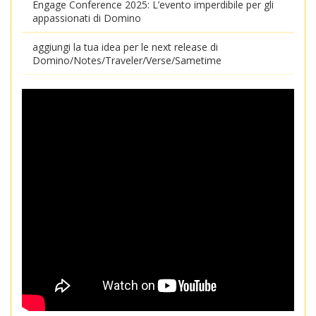
Engage Conference 2025: L’evento imperdibile per gli
appassionati di Domino
aggiungi la tua idea per le next release di
Domino/Notes/Traveler/Verse/Sametime