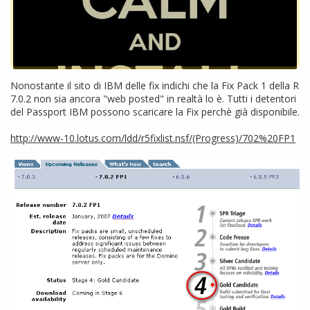
Nonostante il sito di IBM delle fix indichi che la Fix Pack 1 della R
7.0.2 non sia ancora "web posted" in realtà lo è. Tutti i detentori
del Passport IBM possono scaricare la Fix perchè già disponibile.
http://www-10.lotus.com/ldd/r5fixlist.nsf/(Progress)/702%20FP1