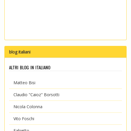
blog italiani
altri blog in italiano
Matteo Bisi
Claudio "Caioz" Borsotti
Nicola Colonna
Vito Foschi
Fabietto