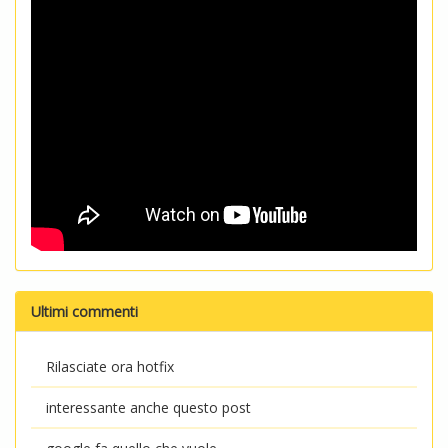
Ultimi commenti
Rilasciate ora hotfix
interessante anche questo post