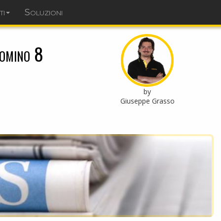
ti
Soluzioni
dominopoint.it
Domino 8
by
Giuseppe Grasso