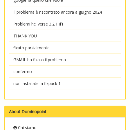
google fa quello che vuole
Il problema è riscontrato ancora a giugno 2024
Problemi hcl verse 3.2.1 if1
THANK YOU
fixato parzialmente
GMAIL ha fixato il problema
confermo
non installate la fixpack 1
About Dominopoint
Chi siamo