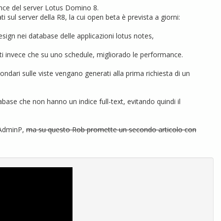
nce del server Lotus Domino 8.
i sul server della R8, la cui open beta è prevista a giorni:
esign nei database delle applicazioni lotus notes,
nti invece che su uno schedule, migliorado le performance.
condari sulle viste vengano generati alla prima richiesta di un
atabase che non hanno un indice full-text, evitando quindi il
 AdminP,
ma su questo Rob promette un secondo articolo con