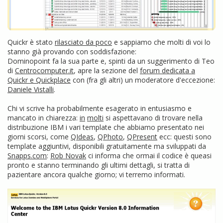
Quickr è stato
rilasciato da poco
e sappiamo che molti di voi lo
stanno già provando con soddisfazione:
Dominopoint fa la sua parte e, spinti da un suggerimento di Teo
di
Centrocomputer.it
, apre la sezione del
forum dedicata a
Quickr e Quickplace
con (fra gli altri) un moderatore d'eccezione:
Daniele Vistalli
.
Chi vi scrive ha probabilmente esagerato in entusiasmo e
mancato in chiarezza:
in
molti
si aspettavano di trovare nella
distribuzione IBM i vari template che abbiamo presentato nei
giorni scorsi, come
QIdeas
,
QPhoto
,
QPresent
ecc: questi sono
template aggiuntivi, disponibili gratuitamente ma sviluppati da
Snapps.com
:
Rob Novak
ci informa che ormai il codice è queasi
pronto e stanno terminando gli ultimi dettagli, si tratta di
pazientare ancora qualche giorno; vi terremo informati.