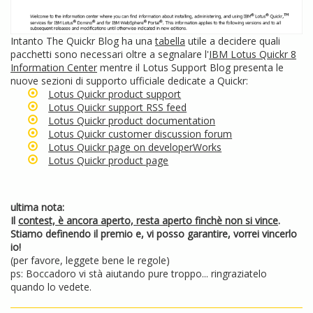
Intanto The Quickr Blog ha una
tabella
utile a decidere quali
pacchetti sono necessari oltre a segnalare l'
IBM Lotus Quickr 8
Information Center
mentre il Lotus Support Blog presenta le
nuove sezioni di supporto ufficiale dedicate a Quickr:
Lotus Quickr product support
Lotus Quickr support RSS feed
Lotus Quickr product documentation
Lotus Quickr customer discussion forum
Lotus Quickr page on developerWorks
Lotus Quickr product page
ultima nota:
Il
contest, è ancora aperto, resta aperto finchè non si vince
.
Stiamo definendo il premio e, vi posso garantire, vorrei vincerlo
io!
(per favore, leggete bene le regole)
ps: Boccadoro vi stà aiutando pure troppo... ringraziatelo
quando lo vedete.