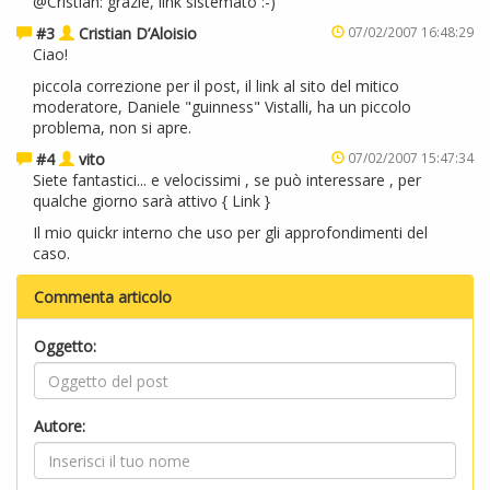
@Cristian: grazie, link sistemato :-)
#3
Cristian D’Aloisio
07/02/2007 16:48:29
Ciao!
piccola correzione per il post, il link al sito del mitico
moderatore, Daniele "guinness" Vistalli, ha un piccolo
problema, non si apre.
#4
vito
07/02/2007 15:47:34
Siete fantastici... e velocissimi , se può interessare , per
qualche giorno sarà attivo {
Link
}
Il mio quickr interno che uso per gli approfondimenti del
caso.
Commenta articolo
Oggetto:
Autore: