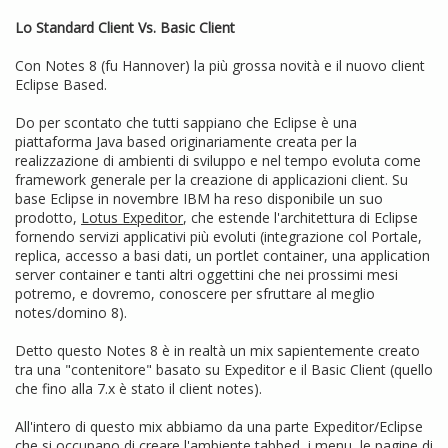
Lo Standard Client Vs. Basic Client
Con Notes 8 (fu Hannover) la più grossa novità e il nuovo client
Eclipse Based.
Do per scontato che tutti sappiano che Eclipse è una
piattaforma Java based originariamente creata per la
realizzazione di ambienti di sviluppo e nel tempo evoluta come
framework generale per la creazione di applicazioni client. Su
base Eclipse in novembre IBM ha reso disponibile un suo
prodotto,
Lotus Expeditor
, che estende l'architettura di Eclipse
fornendo servizi applicativi più evoluti (integrazione col Portale,
replica, accesso a basi dati, un portlet container, una application
server container e tanti altri oggettini che nei prossimi mesi
potremo, e dovremo, conoscere per sfruttare al meglio
notes/domino 8).
Detto questo Notes 8 è in realtà un mix sapientemente creato
tra una "contenitore" basato su Expeditor e il Basic Client (quello
che fino alla 7.x è stato il client notes).
All'intero di questo mix abbiamo da una parte Expeditor/Eclipse
che si occupano di creare l'ambiente tabbed, i menu, le pagine di