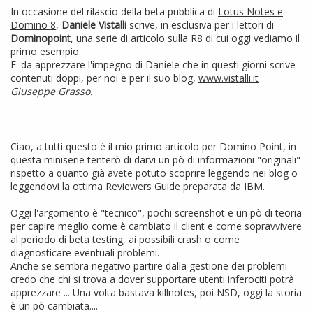
In occasione del rilascio della beta pubblica di
Lotus Notes e
Domino 8
,
Daniele Vistalli
scrive, in esclusiva per i lettori di
Dominopoint
, una serie di articolo sulla R8 di cui oggi vediamo il
primo esempio.
E' da apprezzare l'impegno di Daniele che in questi giorni scrive
contenuti doppi, per noi e per il suo blog,
www.vistalli.it
Giuseppe Grasso.
Ciao, a tutti questo è il mio primo articolo per Domino Point, in
questa miniserie tenterò di darvi un pò di informazioni "originali"
rispetto a quanto già avete potuto scoprire leggendo nei blog o
leggendovi la ottima
Reviewers Guide
preparata da IBM.
Oggi l'argomento è "tecnico", pochi screenshot e un pò di teoria
per capire meglio come è cambiato il client e come sopravvivere
al periodo di beta testing, ai possibili crash o come
diagnosticare eventuali problemi.
Anche se sembra negativo partire dalla gestione dei problemi
credo che chi si trova a dover supportare utenti inferociti potrà
apprezzare ... Una volta bastava killnotes, poi NSD, oggi la storia
è un pò cambiata....