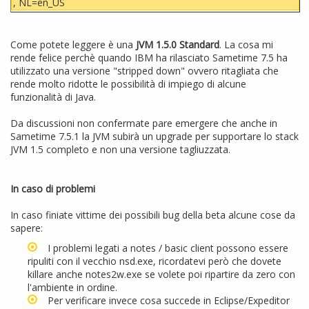
, NL=en_US
Come potete leggere è una
JVM 1.5.0 Standard
. La cosa mi
rende felice perchè quando IBM ha rilasciato Sametime 7.5 ha
utilizzato una versione "stripped down" ovvero ritagliata che
rende molto ridotte le possibilità di impiego di alcune
funzionalità di Java.
Da discussioni non confermate pare emergere che anche in
Sametime 7.5.1 la JVM subirà un upgrade per supportare lo stack
JVM 1.5 completo e non una versione tagliuzzata.
In caso di problemi
In caso finiate vittime dei possibili bug della beta alcune cose da
sapere:
I problemi legati a notes / basic client possono essere
ripuliti con il vecchio nsd.exe, ricordatevi però che dovete
killare anche notes2w.exe se volete poi ripartire da zero con
l'ambiente in ordine.
Per verificare invece cosa succede in Eclipse/Expeditor