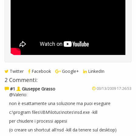
Twitter
Facebook
Google+
LinkedIn
2 Commenti:
#1
Giuseppe Grasso
03/13/2009 17:26:53
@Valerio:
non è esattamente una soluzione ma puoi eseguire
c:\program files\IBM\lotus\notes\nsd.exe -kill
per chiudere i processi appesi
(o creare un shortcut all'nsd -kill da tenere sul desktop)