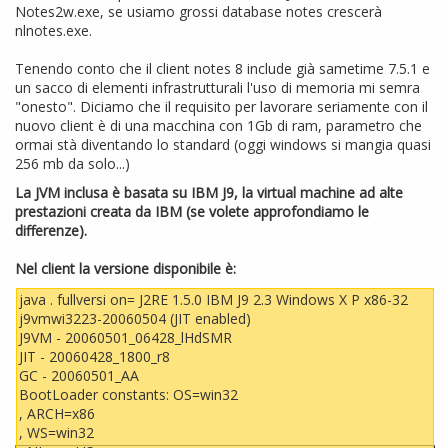
Notes2w.exe, se usiamo grossi database notes crescerà
nlnotes.exe.
Tenendo conto che il client notes 8 include già sametime 7.5.1 e
un sacco di elementi infrastrutturali l'uso di memoria mi semra
"onesto". Diciamo che il requisito per lavorare seriamente con il
nuovo client è di una macchina con 1Gb di ram, parametro che
ormai stà diventando lo standard (oggi windows si mangia quasi
256 mb da solo...)
La JVM inclusa è basata su IBM J9, la virtual machine ad alte
prestazioni creata da IBM (se volete approfondiamo le
differenze).
Nel client la versione disponibile è:
java . fullversi on= J2RE 1.5.0 IBM J9 2.3 Windows X P x86-32
j9vmwi3223-20060504 (JIT enabled)
J9VM - 20060501_06428_lHdSMR
JIT - 20060428_1800_r8
GC - 20060501_AA
BootLoader constants: OS=win32
, ARCH=x86
, WS=win32